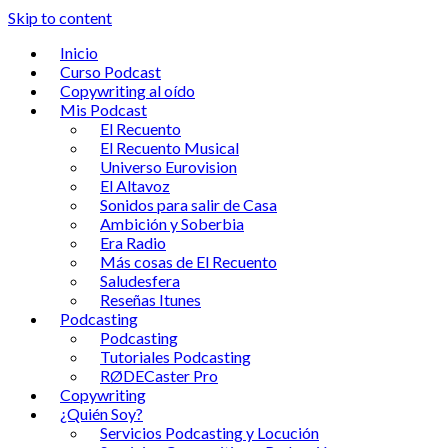
Skip to content
Inicio
Curso Podcast
Copywriting al oído
Mis Podcast
El Recuento
El Recuento Musical
Universo Eurovision
El Altavoz
Sonidos para salir de Casa
Ambición y Soberbia
Era Radio
Más cosas de El Recuento
Saludesfera
Reseñas Itunes
Podcasting
Podcasting
Tutoriales Podcasting
RØDECaster Pro
Copywriting
¿Quién Soy?
Servicios Podcasting y Locución