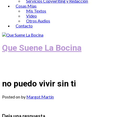
Servicios Copywriting y Redacción
Cosas Mías
Mis Textos
Video
Otros Audios
Contacto
Que Suene La Bocina
Podcast, Redacción y Copywriting by El
Recuento
no puedo vivir sin ti
Posted on
by
Margot Martín
Deja una respuesta