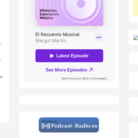
o
s
n
ou