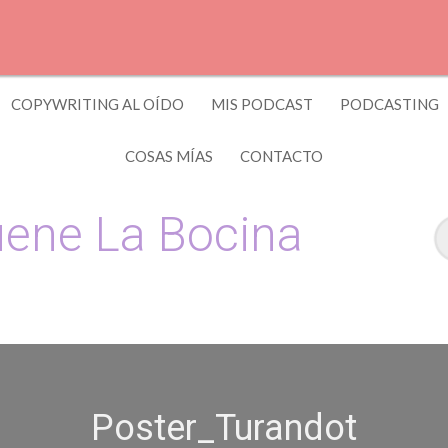
COPYWRITING AL OÍDO
MIS PODCAST
PODCASTING
COSAS MÍAS
CONTACTO
ene La Bocina
 y Copywriting by El Recuento
Poster_Turandot