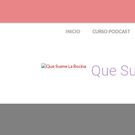
Skip
to
content
INICIO
CURSO PODCAST
Que Su
Podcast, Redacción