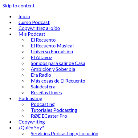
Skip to content
Inicio
Curso Podcast
Copywriting al oído
Mis Podcast
El Recuento
El Recuento Musical
Universo Eurovision
El Altavoz
Sonidos para salir de Casa
Ambición y Soberbia
Era Radio
Más cosas de El Recuento
Saludesfera
Reseñas Itunes
Podcasting
Podcasting
Tutoriales Podcasting
RØDECaster Pro
Copywriting
¿Quién Soy?
Servicios Podcasting y Locución