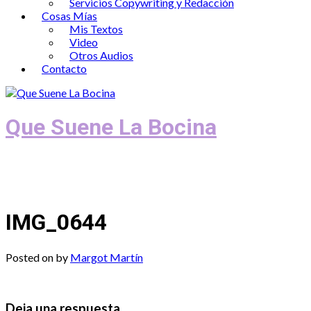
Servicios Copywriting y Redacción
Cosas Mías
Mis Textos
Video
Otros Audios
Contacto
Que Suene La Bocina
Podcast, Redacción y Copywriting by El
Recuento
IMG_0644
Posted on
by
Margot Martín
Deja una respuesta