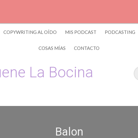
COPYWRITING AL OÍDO
MIS PODCAST
PODCASTING
COSAS MÍAS
CONTACTO
ene La Bocina
 y Copywriting by El Recuento
Balon