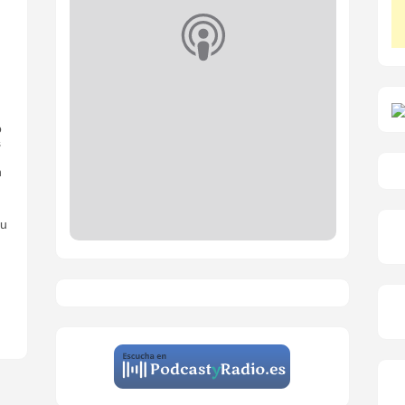
o
s
n
ou