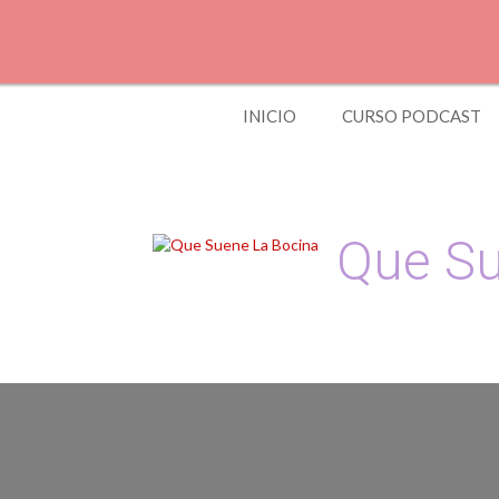
Skip
to
content
INICIO
CURSO PODCAST
Que Su
Podcast, Redacción