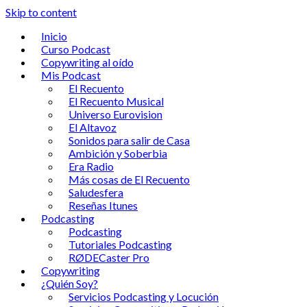
Skip to content
Inicio
Curso Podcast
Copywriting al oído
Mis Podcast
El Recuento
El Recuento Musical
Universo Eurovision
El Altavoz
Sonidos para salir de Casa
Ambición y Soberbia
Era Radio
Más cosas de El Recuento
Saludesfera
Reseñas Itunes
Podcasting
Podcasting
Tutoriales Podcasting
RØDECaster Pro
Copywriting
¿Quién Soy?
Servicios Podcasting y Locución