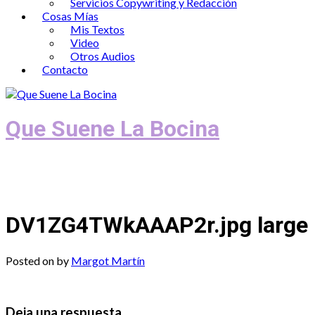
Servicios Copywriting y Redacción
Cosas Mías
Mis Textos
Video
Otros Audios
Contacto
Que Suene La Bocina
Podcast, Redacción y Copywriting by El
Recuento
DV1ZG4TWkAAAP2r.jpg large
Posted on
by
Margot Martín
Deja una respuesta