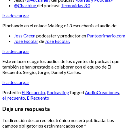
@Charblue
del podcast
Tecnovidas 3.0
Ir a descargar
PInchando en el enlace Making of 3 escucharás el audio de:
Joss Green
podcaster y productor en
Puntoprimario.com
José Escolar
de
José Escolar.
Ir a descargar
Este enlace recoge los audios de los oyentes de podcast que
también se han prestado a colaborar con el equipo de El
Recuento: Sergio, Jorge, Daniel y Carlos.
Ir a descargar
Posted in
El Recuento
,
Podcasting
Tagged
AudioCreaciones
,
el_recuento
,
ElRecuento
Deja una respuesta
Tu dirección de correo electrónico no será publicada.
Los
campos obligatorios están marcados con
*