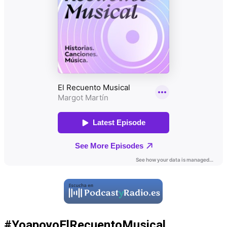
#YoapoyoElRecuentoMusical