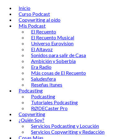
Skip
Inicio
to
Curso Podcast
content
Copywriting al oído
Mis Podcast
El Recuento
El Recuento Musical
Universo Eurovision
El Altavoz
Sonidos para salir de Casa
Ambición y Soberbia
Era Radio
Más cosas de El Recuento
Saludesfera
Reseñas Itunes
Podcasting
Podcasting
Tutoriales Podcasting
RØDECaster Pro
Copywriting
¿Quién Soy?
Servicios Podcasting y Locución
Servicios Copywriting y Redacción
Cosas Mías