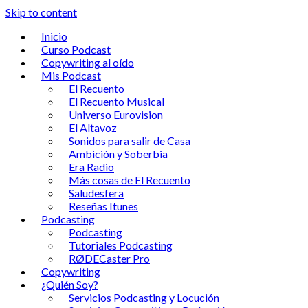
Skip to content
Inicio
Curso Podcast
Copywriting al oído
Mis Podcast
El Recuento
El Recuento Musical
Universo Eurovision
El Altavoz
Sonidos para salir de Casa
Ambición y Soberbia
Era Radio
Más cosas de El Recuento
Saludesfera
Reseñas Itunes
Podcasting
Podcasting
Tutoriales Podcasting
RØDECaster Pro
Copywriting
¿Quién Soy?
Servicios Podcasting y Locución