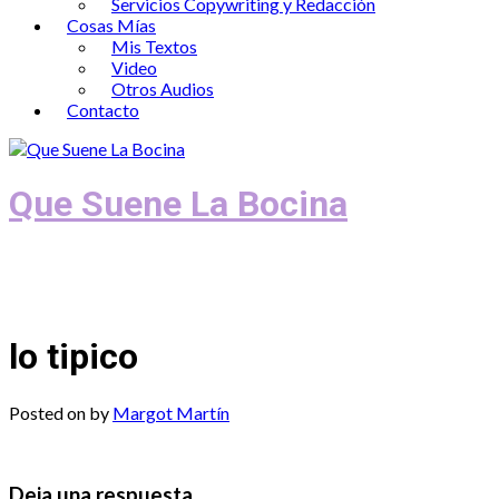
Servicios Copywriting y Redacción
Cosas Mías
Mis Textos
Video
Otros Audios
Contacto
Que Suene La Bocina
Podcast, Redacción y Copywriting by El
Recuento
lo tipico
Posted on
by
Margot Martín
Deja una respuesta