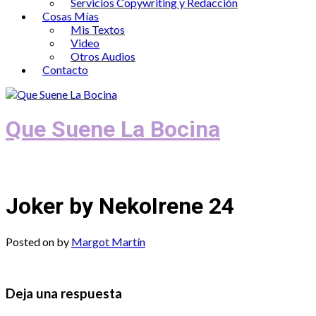
Servicios Copywriting y Redacción
Cosas Mías
Mis Textos
Video
Otros Audios
Contacto
Que Suene La Bocina
Podcast, Redacción y Copywriting by El
Joker by NekoIrene 24
Posted on
by
Margot Martín
Deja una respuesta