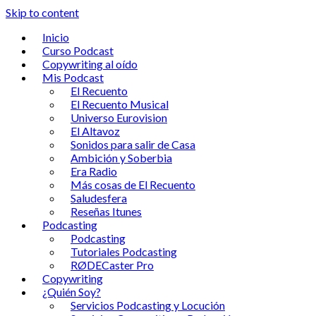
Skip to content
Inicio
Curso Podcast
Copywriting al oído
Mis Podcast
El Recuento
El Recuento Musical
Universo Eurovision
El Altavoz
Sonidos para salir de Casa
Ambición y Soberbia
Era Radio
Más cosas de El Recuento
Saludesfera
Reseñas Itunes
Podcasting
Podcasting
Tutoriales Podcasting
RØDECaster Pro
Copywriting
¿Quién Soy?
Servicios Podcasting y Locución