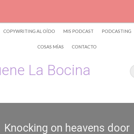
COPYWRITING AL OÍDO
MIS PODCAST
PODCASTING
COSAS MÍAS
CONTACTO
ene La Bocina
 y Copywriting by El Recuento
Knocking on heavens door