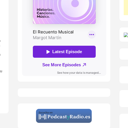
o
s
n
ou