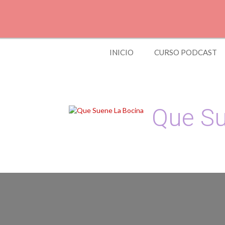
Skip
to
content
INICIO
CURSO PODCAST
Que Su
Podcast, Redacción