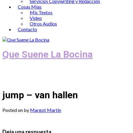
Servicios Copywriting y Redacción
Cosas Mías
Mis Textos
Video
Otros Audios
Contacto
Que Suene La Bocina
Podcast, Redacción y Copywriting by El
Recuento
jump – van hallen
Posted on
by
Margot Martín
Deja una respuesta