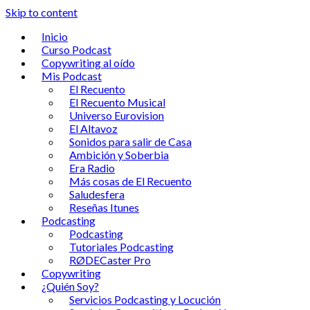
Skip to content
Inicio
Curso Podcast
Copywriting al oído
Mis Podcast
El Recuento
El Recuento Musical
Universo Eurovision
El Altavoz
Sonidos para salir de Casa
Ambición y Soberbia
Era Radio
Más cosas de El Recuento
Saludesfera
Reseñas Itunes
Podcasting
Podcasting
Tutoriales Podcasting
RØDECaster Pro
Copywriting
¿Quién Soy?
Servicios Podcasting y Locución