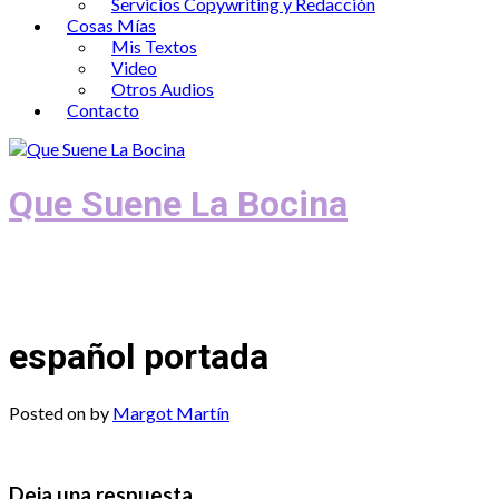
Servicios Copywriting y Redacción
Cosas Mías
Mis Textos
Video
Otros Audios
Contacto
Que Suene La Bocina
Podcast, Redacción y Copywriting by El
Recuento
español portada
Posted on
by
Margot Martín
Deja una respuesta