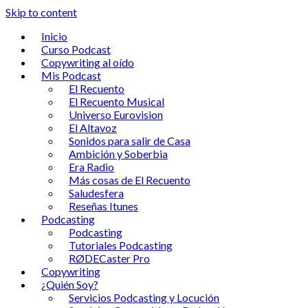
Skip to content
Inicio
Curso Podcast
Copywriting al oído
Mis Podcast
El Recuento
El Recuento Musical
Universo Eurovision
El Altavoz
Sonidos para salir de Casa
Ambición y Soberbia
Era Radio
Más cosas de El Recuento
Saludesfera
Reseñas Itunes
Podcasting
Podcasting
Tutoriales Podcasting
RØDECaster Pro
Copywriting
¿Quién Soy?
Servicios Podcasting y Locución