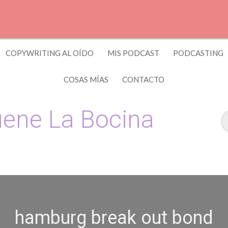
COPYWRITING AL OÍDO
MIS PODCAST
PODCASTING
COSAS MÍAS
CONTACTO
ene La Bocina
 y Copywriting by El Recuento
hamburg break out bond