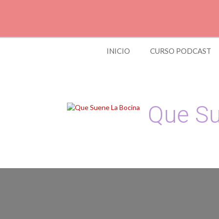
Skip
to
content
INICIO
CURSO PODCAST
Que Su
Podcast, Redacción