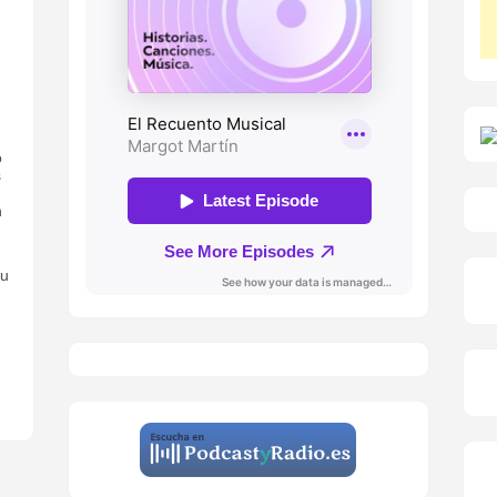
o
s
n
ou