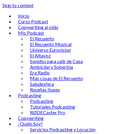
Skip to content
Inicio
Curso Podcast
Copywriting al oído
Mis Podcast
El Recuento
El Recuento Musical
Universo Eurovision
El Altavoz
Sonidos para salir de Casa
Ambición y Soberbia
Era Radio
Más cosas de El Recuento
Saludesfera
Reseñas Itunes
Podcasting
Podcasting
Tutoriales Podcasting
RØDECaster Pro
Copywriting
¿Quién Soy?
Servicios Podcasting y Locución