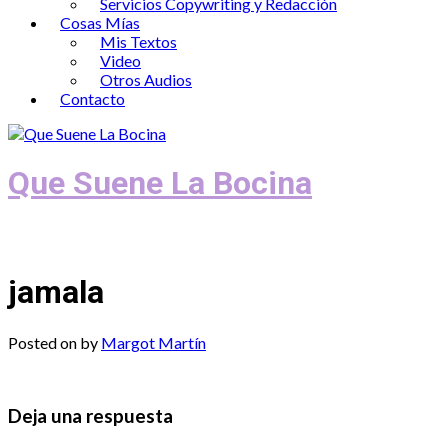
Servicios Copywriting y Redacción
Cosas Mías
Mis Textos
Video
Otros Audios
Contacto
Que Suene La Bocina
Podcast, Redacción y Copywriting by El
jamala
Posted on
by
Margot Martín
Deja una respuesta