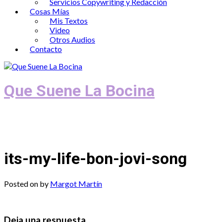
Servicios Copywriting y Redacción
Cosas Mías
Mis Textos
Video
Otros Audios
Contacto
Que Suene La Bocina
Podcast, Redacción y Copywriting by El
Recuento
its-my-life-bon-jovi-song
Posted on
by
Margot Martín
Deja una respuesta