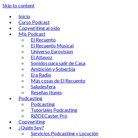
Skip to content
Inicio
Curso Podcast
Copywriting al oído
Mis Podcast
El Recuento
El Recuento Musical
Universo Eurovision
El Altavoz
Sonidos para salir de Casa
Ambición y Soberbia
Era Radio
Más cosas de El Recuento
Saludesfera
Reseñas Itunes
Podcasting
Podcasting
Tutoriales Podcasting
RØDECaster Pro
Copywriting
¿Quién Soy?
Servicios Podcasting y Locución