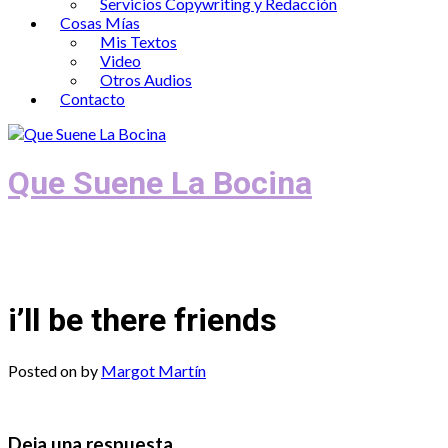
Servicios Copywriting y Redacción
Cosas Mías
Mis Textos
Video
Otros Audios
Contacto
Que Suene La Bocina
Podcast, Redacción y Copywriting by El
Recuento
i’ll be there friends
Posted on
by
Margot Martín
Deja una respuesta