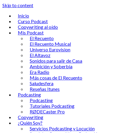
Skip to content
Inicio
Curso Podcast
Copywriting al oído
Mis Podcast
El Recuento
El Recuento Musical
Universo Eurovision
El Altavoz
Sonidos para salir de Casa
Ambición y Soberbia
Era Radio
Más cosas de El Recuento
Saludesfera
Reseñas Itunes
Podcasting
Podcasting
Tutoriales Podcasting
RØDECaster Pro
Copywriting
¿Quién Soy?
Servicios Podcasting y Locución