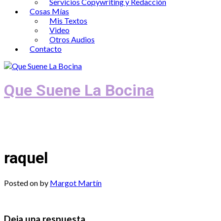
Servicios Copywriting y Redacción
Cosas Mías
Mis Textos
Video
Otros Audios
Contacto
Que Suene La Bocina
Podcast, Redacción y Copywriting by El
Recuento
raquel
Posted on
by
Margot Martín
Deja una respuesta