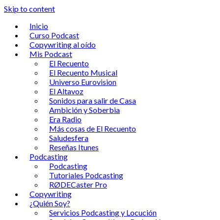
Skip to content
Inicio
Curso Podcast
Copywriting al oído
Mis Podcast
El Recuento
El Recuento Musical
Universo Eurovision
El Altavoz
Sonidos para salir de Casa
Ambición y Soberbia
Era Radio
Más cosas de El Recuento
Saludesfera
Reseñas Itunes
Podcasting
Podcasting
Tutoriales Podcasting
RØDECaster Pro
Copywriting
¿Quién Soy?
Servicios Podcasting y Locución