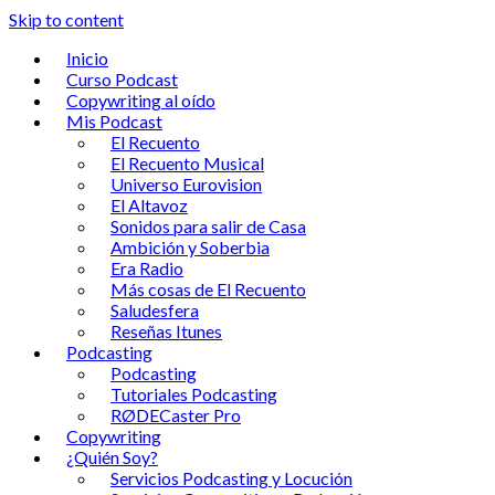
Skip to content
Inicio
Curso Podcast
Copywriting al oído
Mis Podcast
El Recuento
El Recuento Musical
Universo Eurovision
El Altavoz
Sonidos para salir de Casa
Ambición y Soberbia
Era Radio
Más cosas de El Recuento
Saludesfera
Reseñas Itunes
Podcasting
Podcasting
Tutoriales Podcasting
RØDECaster Pro
Copywriting
¿Quién Soy?
Servicios Podcasting y Locución