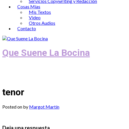
Servicios Copywriting y Redacción
Cosas Mías
Mis Textos
Video
Otros Audios
Contacto
Que Suene La Bocina
Podcast, Redacción y Copywriting by El
Recuento
tenor
Posted on
by
Margot Martín
Deja una respuesta