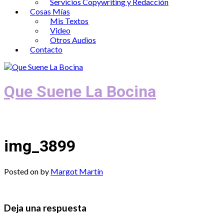
Servicios Copywriting y Redacción
Cosas Mías
Mis Textos
Video
Otros Audios
Contacto
Que Suene La Bocina
Podcast, Redacción y Copywriting by El
img_3899
Posted on
by
Margot Martín
Deja una respuesta