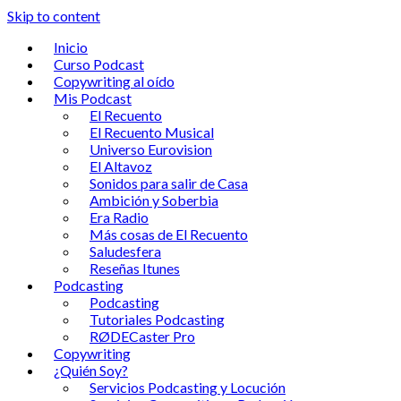
Skip to content
Inicio
Curso Podcast
Copywriting al oído
Mis Podcast
El Recuento
El Recuento Musical
Universo Eurovision
El Altavoz
Sonidos para salir de Casa
Ambición y Soberbia
Era Radio
Más cosas de El Recuento
Saludesfera
Reseñas Itunes
Podcasting
Podcasting
Tutoriales Podcasting
RØDECaster Pro
Copywriting
¿Quién Soy?
Servicios Podcasting y Locución