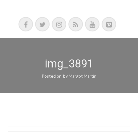
Podcast, Redacción y Copywriting by El Recuento
img_3891
Posted on
by
Margot Martín