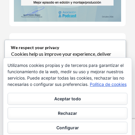
We respect your privacy
Cookies help us improve your experience, deliver
Política de Cookies
personalized content, and analyze traffic. You can
Utilizamos cookies propias y de terceros para garantizar el
choose which cookies to allow by clicking
funcionamiento de la web, medir su uso y mejorar nuestros
Customize
. Click
Accept All
to consent or
Reject
servicios. Puede aceptar todas las cookies, rechazar las no
All
to decline non-essential cookies.
necesarias o configurar sus preferencias.
Política de cookies
Política de Privacidad
Customize
Aceptar todo
Reject All
Aviso Legal
Rechazar
Accept All
Configurar
Powered by
Theme Designed by
InkHive
.
Created by @El_Recuento