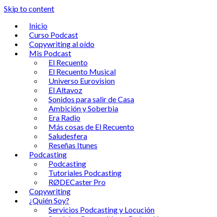
Skip to content
Inicio
Curso Podcast
Copywriting al oído
Mis Podcast
El Recuento
El Recuento Musical
Universo Eurovision
El Altavoz
Sonidos para salir de Casa
Ambición y Soberbia
Era Radio
Más cosas de El Recuento
Saludesfera
Reseñas Itunes
Podcasting
Podcasting
Tutoriales Podcasting
RØDECaster Pro
Copywriting
¿Quién Soy?
Servicios Podcasting y Locución