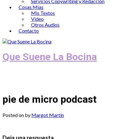
Servicios Copywriting y Redacción
Cosas Mías
Mis Textos
Video
Otros Audios
Contacto
Que Suene La Bocina
Podcast, Redacción y Copywriting by El
Recuento
pie de micro podcast
Posted on
by
Margot Martín
Deja una respuesta