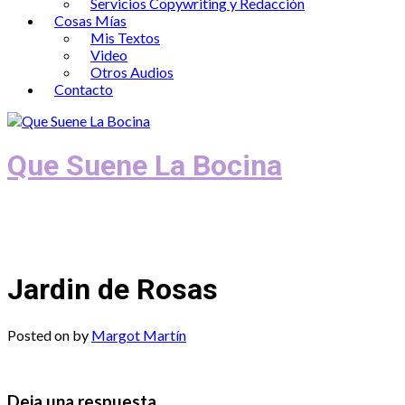
Servicios Copywriting y Redacción
Cosas Mías
Mis Textos
Video
Otros Audios
Contacto
Que Suene La Bocina
Podcast, Redacción y Copywriting by El
Recuento
Jardin de Rosas
Posted on
by
Margot Martín
Deja una respuesta