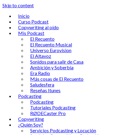
Skip to content
Inicio
Curso Podcast
Copywriting al oído
Mis Podcast
El Recuento
El Recuento Musical
Universo Eurovision
El Altavoz
Sonidos para salir de Casa
Ambición y Soberbia
Era Radio
Más cosas de El Recuento
Saludesfera
Reseñas Itunes
Podcasting
Podcasting
Tutoriales Podcasting
RØDECaster Pro
Copywriting
¿Quién Soy?
Servicios Podcasting y Locución