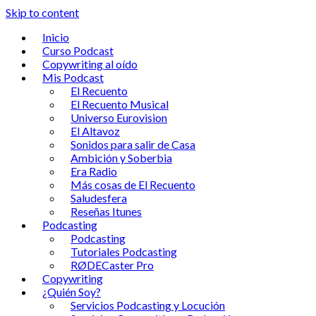
Skip to content
Inicio
Curso Podcast
Copywriting al oído
Mis Podcast
El Recuento
El Recuento Musical
Universo Eurovision
El Altavoz
Sonidos para salir de Casa
Ambición y Soberbia
Era Radio
Más cosas de El Recuento
Saludesfera
Reseñas Itunes
Podcasting
Podcasting
Tutoriales Podcasting
RØDECaster Pro
Copywriting
¿Quién Soy?
Servicios Podcasting y Locución