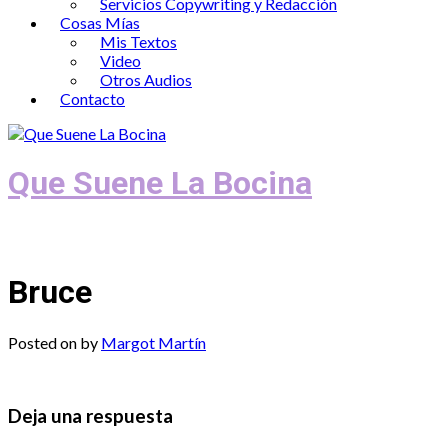
Servicios Copywriting y Redacción
Cosas Mías
Mis Textos
Video
Otros Audios
Contacto
Que Suene La Bocina
Podcast, Redacción y Copywriting by El
Bruce
Posted on
by
Margot Martín
Deja una respuesta