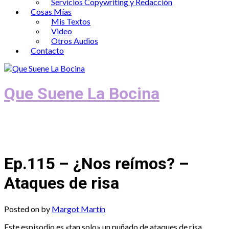
Servicios Copywriting y Redacción
Cosas Mías
Mis Textos
Video
Otros Audios
Contacto
Que Suene La Bocina
Podcast, Redacción y Copywriting by El
Recuento
Ep.115 – ¿Nos reímos? –
Ataques de risa
Posted on
by
Margot Martín
Este espisodio es «tan solo» un puñado de ataques de risa