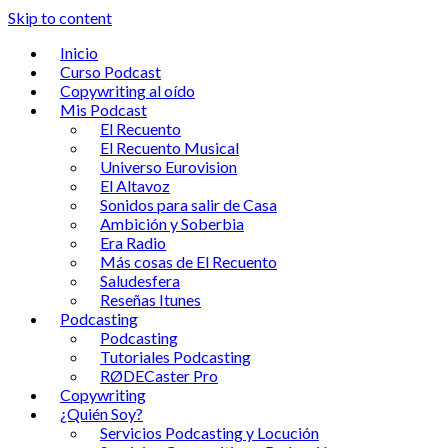
Skip to content
Inicio
Curso Podcast
Copywriting al oído
Mis Podcast
El Recuento
El Recuento Musical
Universo Eurovision
El Altavoz
Sonidos para salir de Casa
Ambición y Soberbia
Era Radio
Más cosas de El Recuento
Saludesfera
Reseñas Itunes
Podcasting
Podcasting
Tutoriales Podcasting
RØDECaster Pro
Copywriting
¿Quién Soy?
Servicios Podcasting y Locución