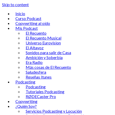
Skip to content
Inicio
Curso Podcast
Copywriting al oído
Mis Podcast
El Recuento
El Recuento Musical
Universo Eurovision
El Altavoz
Sonidos para salir de Casa
Ambición y Soberbia
Era Radio
Más cosas de El Recuento
Saludesfera
Reseñas Itunes
Podcasting
Podcasting
Tutoriales Podcasting
RØDECaster Pro
Copywriting
¿Quién Soy?
Servicios Podcasting y Locución