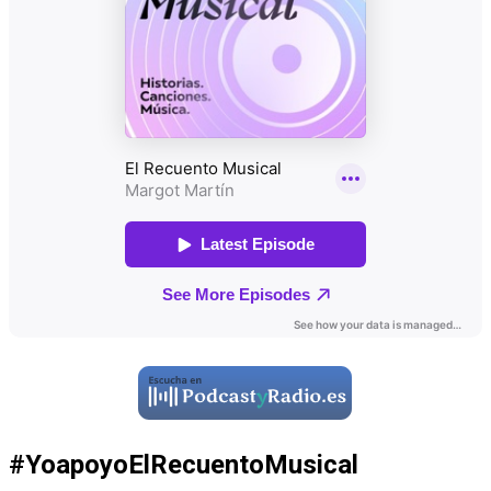
#YoapoyoElRecuentoMusical