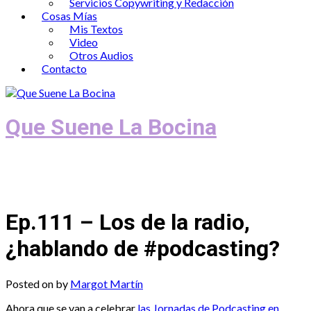
Servicios Copywriting y Redacción
Cosas Mías
Mis Textos
Video
Otros Audios
Contacto
Que Suene La Bocina
Podcast, Redacción y Copywriting by El
Recuento
Ep.111 – Los de la radio,
¿hablando de #podcasting?
Posted on
by
Margot Martín
Ahora que se van a celebrar
las Jornadas de Podcasting en