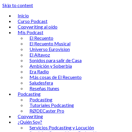
Skip to content
Inicio
Curso Podcast
Copywriting al oído
Mis Podcast
El Recuento
El Recuento Musical
Universo Eurovision
El Altavoz
Sonidos para salir de Casa
Ambición y Soberbia
Era Radio
Más cosas de El Recuento
Saludesfera
Reseñas Itunes
Podcasting
Podcasting
Tutoriales Podcasting
RØDECaster Pro
Copywriting
¿Quién Soy?
Servicios Podcasting y Locución