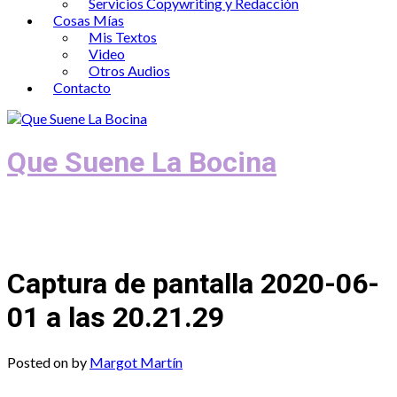
Servicios Copywriting y Redacción
Cosas Mías
Mis Textos
Video
Otros Audios
Contacto
Que Suene La Bocina
Podcast, Redacción y Copywriting by El
Recuento
Captura de pantalla 2020-06-
01 a las 20.21.29
Posted on
by
Margot Martín