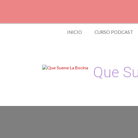
Skip
to
content
INICIO
CURSO PODCAST
Que Su
Podcast, Redacción