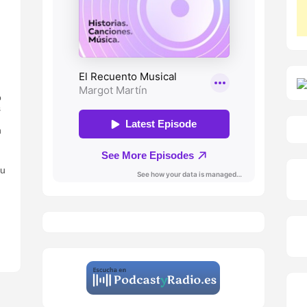
o
s
n
ou