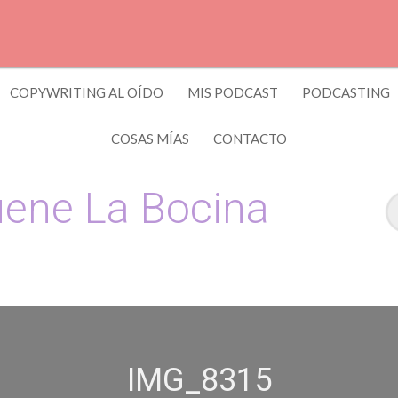
COPYWRITING AL OÍDO
MIS PODCAST
PODCASTING
COSAS MÍAS
CONTACTO
ene La Bocina
 y Copywriting by El Recuento
IMG_8315