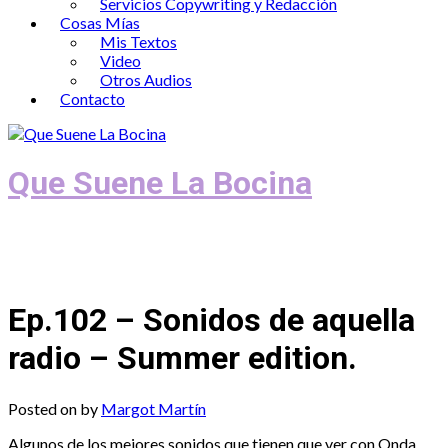
Servicios Copywriting y Redacción
Cosas Mías
Mis Textos
Video
Otros Audios
Contacto
Que Suene La Bocina
Podcast, Redacción y Copywriting by El
Recuento
Ep.102 – Sonidos de aquella
radio – Summer edition.
Posted on
by
Margot Martín
Algunos de los mejores sonidos que tienen que ver con Onda