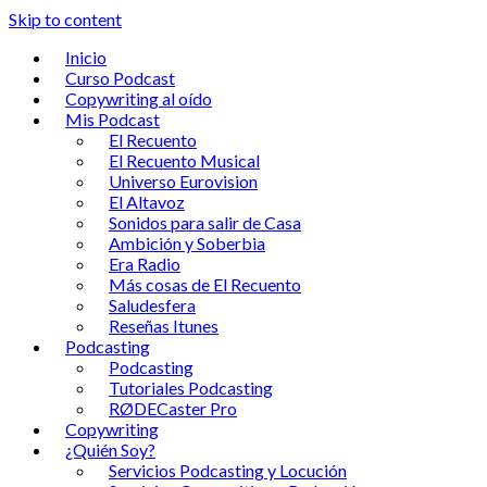
Skip to content
Inicio
Curso Podcast
Copywriting al oído
Mis Podcast
El Recuento
El Recuento Musical
Universo Eurovision
El Altavoz
Sonidos para salir de Casa
Ambición y Soberbia
Era Radio
Más cosas de El Recuento
Saludesfera
Reseñas Itunes
Podcasting
Podcasting
Tutoriales Podcasting
RØDECaster Pro
Copywriting
¿Quién Soy?
Servicios Podcasting y Locución