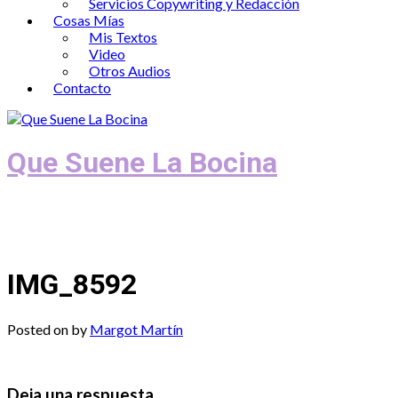
Servicios Copywriting y Redacción
Cosas Mías
Mis Textos
Video
Otros Audios
Contacto
Que Suene La Bocina
Podcast, Redacción y Copywriting by El
Recuento
IMG_8592
Posted on
by
Margot Martín
Deja una respuesta