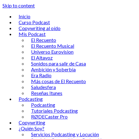
Skip to content
Inicio
Curso Podcast
Copywriting al oído
Mis Podcast
El Recuento
El Recuento Musical
Universo Eurovision
El Altavoz
Sonidos para salir de Casa
Ambición y Soberbia
Era Radio
Más cosas de El Recuento
Saludesfera
Reseñas Itunes
Podcasting
Podcasting
Tutoriales Podcasting
RØDECaster Pro
Copywriting
¿Quién Soy?
Servicios Podcasting y Locución