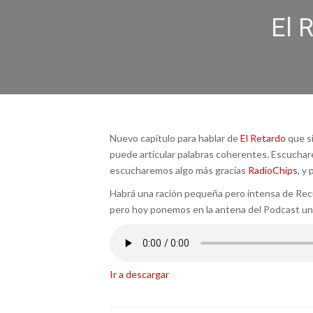
El 
Nuevo capítulo para hablar de
El Retardo
que s
puede articular palabras coherentes. Escuchar
escucharemos algo más gracias
RadioChips
, y
Habrá una ración pequeña pero intensa de Recu
pero hoy ponemos en la antena del Podcast un
Ir a descargar