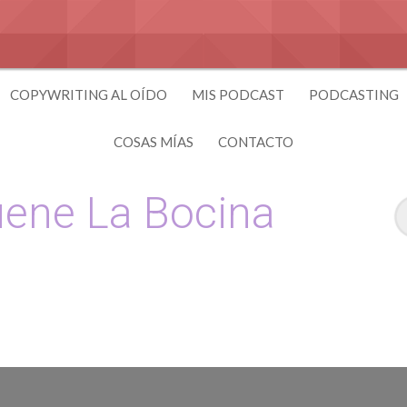
COPYWRITING AL OÍDO
MIS PODCAST
PODCASTING
COSAS MÍAS
CONTACTO
ene La Bocina
 y Copywriting by El Recuento