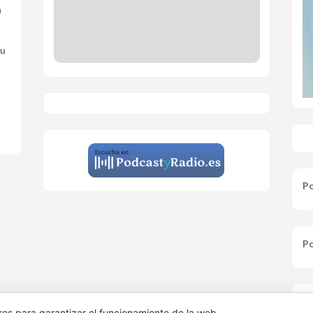
n
ou
Po
Po
Av
ros para garantizar el funcionamiento de la web,