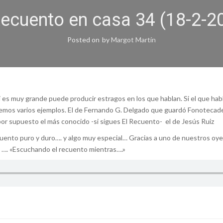
Recuento en casa 34 (18-2-2
Posted on
by
Margot Martín
i es muy grande puede producir estragos en los que hablan. Si el que habl
emos varios ejemplos. El de Fernando G. Delgado que guardó Fonotecader
 por supuesto el más conocido -si sigues El Recuento- el de Jesús Ruiz
ento puro y duro…. y algo muy especial… Gracias a uno de nuestros oyen
 …. «Escuchando el recuento mientras….»