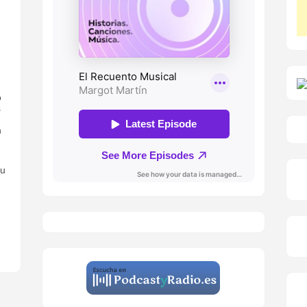
o
s
n
ou