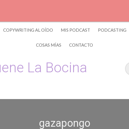
COPYWRITING AL OÍDO
MIS PODCAST
PODCASTING
COSAS MÍAS
CONTACTO
ene La Bocina
 y Copywriting by El Recuento
gazapongo