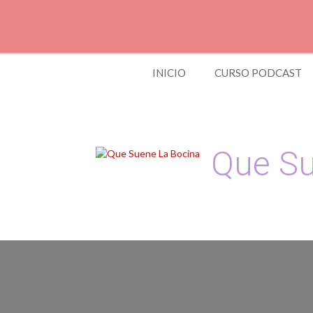
Skip
to
content
INICIO
CURSO PODCAST
Que Su
Podcast, Redacción