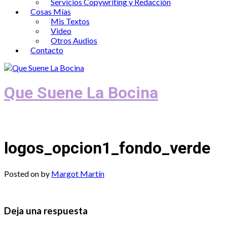
Servicios Copywriting y Redacción
Cosas Mías
Mis Textos
Video
Otros Audios
Contacto
Que Suene La Bocina
Podcast, Redacción y Copywriting by El
logos_opcion1_fondo_verde
Posted on
by
Margot Martín
Deja una respuesta