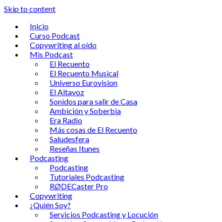
Skip to content
Inicio
Curso Podcast
Copywriting al oído
Mis Podcast
El Recuento
El Recuento Musical
Universo Eurovision
El Altavoz
Sonidos para salir de Casa
Ambición y Soberbia
Era Radio
Más cosas de El Recuento
Saludesfera
Reseñas Itunes
Podcasting
Podcasting
Tutoriales Podcasting
RØDECaster Pro
Copywriting
¿Quién Soy?
Servicios Podcasting y Locución