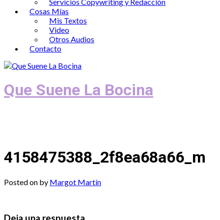
Servicios Copywriting y Redacción
Cosas Mías
Mis Textos
Video
Otros Audios
Contacto
Que Suene La Bocina
Podcast, Redacción y Copywriting by El
Recuento
4158475388_2f8ea68a66_m
Posted on
by
Margot Martín
Deja una respuesta