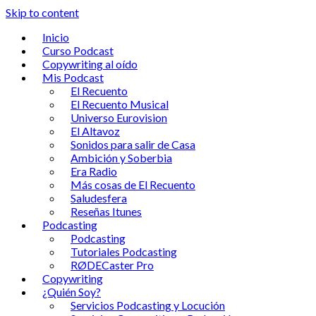
Skip to content
Inicio
Curso Podcast
Copywriting al oído
Mis Podcast
El Recuento
El Recuento Musical
Universo Eurovision
El Altavoz
Sonidos para salir de Casa
Ambición y Soberbia
Era Radio
Más cosas de El Recuento
Saludesfera
Reseñas Itunes
Podcasting
Podcasting
Tutoriales Podcasting
RØDECaster Pro
Copywriting
¿Quién Soy?
Servicios Podcasting y Locución