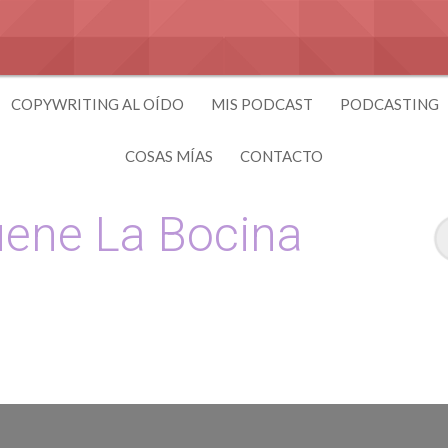
COPYWRITING AL OÍDO
MIS PODCAST
PODCASTING
COSAS MÍAS
CONTACTO
ene La Bocina
 y Copywriting by El Recuento