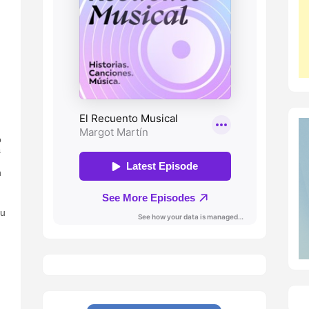
o
s
n
ou