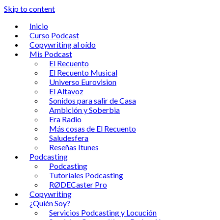
Skip to content
Inicio
Curso Podcast
Copywriting al oído
Mis Podcast
El Recuento
El Recuento Musical
Universo Eurovision
El Altavoz
Sonidos para salir de Casa
Ambición y Soberbia
Era Radio
Más cosas de El Recuento
Saludesfera
Reseñas Itunes
Podcasting
Podcasting
Tutoriales Podcasting
RØDECaster Pro
Copywriting
¿Quién Soy?
Servicios Podcasting y Locución