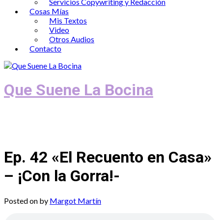
Servicios Copywriting y Redacción
Cosas Mías
Mis Textos
Video
Otros Audios
Contacto
Que Suene La Bocina
Podcast, Redacción y Copywriting by El
Recuento
Ep. 42 «El Recuento en Casa»
– ¡Con la Gorra!-
Posted on
by
Margot Martín