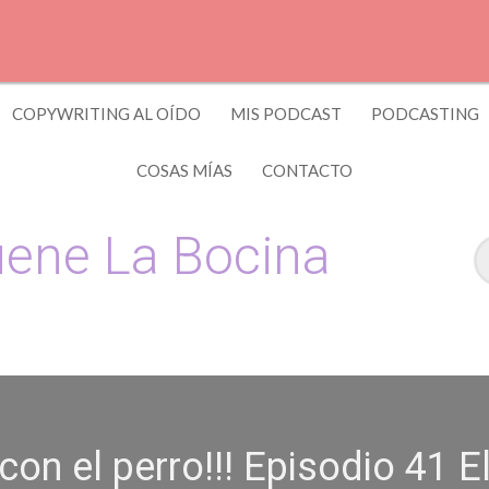
COPYWRITING AL OÍDO
MIS PODCAST
PODCASTING
COSAS MÍAS
CONTACTO
ene La Bocina
 y Copywriting by El Recuento
con el perro!!! Episodio 41 