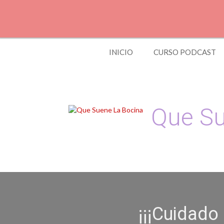
Skip
to
content
INICIO
CURSO PODCAST
Que Su
Podcast, Redacción
¡¡¡Cuidado 