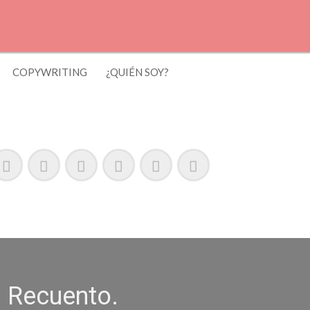
COPYWRITING
¿QUIÉN SOY?
El Recuento.