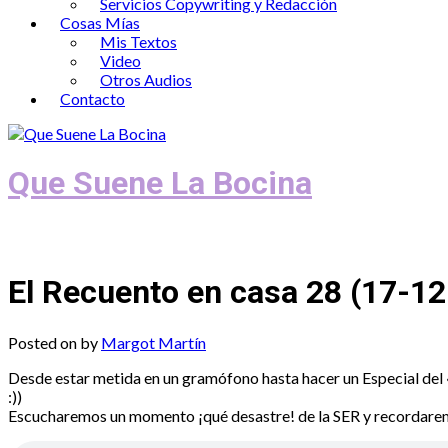
Servicios Copywriting y Redacción
Cosas Mías
Mis Textos
Video
Otros Audios
Contacto
Que Suene La Bocina
Podcast, Redacción y Copywriting by El
El Recuento en casa 28 (17-1
Posted on
by
Margot Martín
Desde estar metida en un gramófono hasta hacer un Especial del
:))
Escucharemos un momento ¡qué desastre! de la SER y recordarem