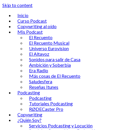
Skip to content
Inicio
Curso Podcast
Copywriting al oído
Mis Podcast
El Recuento
El Recuento Musical
Universo Eurovision
El Altavoz
Sonidos para salir de Casa
Ambición y Soberbia
Era Radio
Más cosas de El Recuento
Saludesfera
Reseñas Itunes
Podcasting
Podcasting
Tutoriales Podcasting
RØDECaster Pro
Copywriting
¿Quién Soy?
Servicios Podcasting y Locución