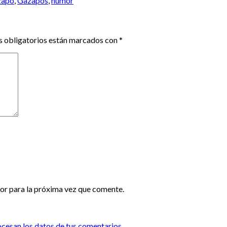
zapo
,
Gazapos
,
humor
 obligatorios están marcados con
*
or para la próxima vez que comente.
esan los datos de tus comentarios.