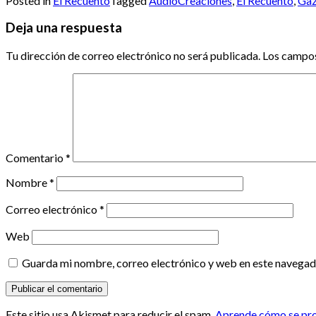
Posted in
El Recuento
Tagged
AudioCreaciones
,
El Recuento
,
Ga
Deja una respuesta
Tu dirección de correo electrónico no será publicada.
Los campos
Comentario
*
Nombre
*
Correo electrónico
*
Web
Guarda mi nombre, correo electrónico y web en este navegad
Este sitio usa Akismet para reducir el spam.
Aprende cómo se proc