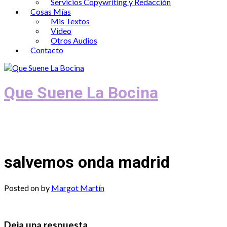
Servicios Copywriting y Redacción
Cosas Mías
Mis Textos
Video
Otros Audios
Contacto
Que Suene La Bocina
Podcast, Redacción y Copywriting by El
Recuento
salvemos onda madrid
Posted on
by
Margot Martín
Deja una respuesta