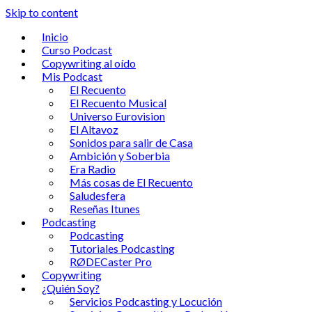
Skip to content
Inicio
Curso Podcast
Copywriting al oído
Mis Podcast
El Recuento
El Recuento Musical
Universo Eurovision
El Altavoz
Sonidos para salir de Casa
Ambición y Soberbia
Era Radio
Más cosas de El Recuento
Saludesfera
Reseñas Itunes
Podcasting
Podcasting
Tutoriales Podcasting
RØDECaster Pro
Copywriting
¿Quién Soy?
Servicios Podcasting y Locución