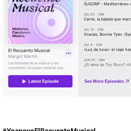
#YoapoyoElRecuentoMusical