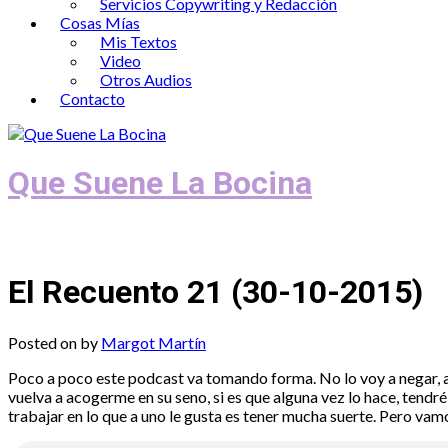
Servicios Copywriting y Redacción
Cosas Mías
Mis Textos
Video
Otros Audios
Contacto
Que Suene La Bocina
Podcast, Redacción y Copywriting by El
El Recuento 21 (30-10-2015)
Posted on
by
Margot Martín
Poco a poco este podcast va tomando forma. No lo voy a negar, 
vuelva a acogerme en su seno, si es que alguna vez lo hace, tendr
trabajar en lo que a uno le gusta es tener mucha suerte. Pero vamo