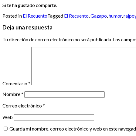
Si te ha gustado comparte.
Posted in
El Recuento
Tagged
El Recuento
,
Gazapo
,
humor
,
rajpo
Deja una respuesta
Tu dirección de correo electrónico no será publicada.
Los campos
Comentario
*
Nombre
*
Correo electrónico
*
Web
Guarda mi nombre, correo electrónico y web en este navegad