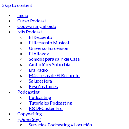
Skip to content
Inicio
Curso Podcast
Copywriting al oído
Mis Podcast
El Recuento
El Recuento Musical
Universo Eurovision
El Altavoz
Sonidos para salir de Casa
Ambición y Soberbia
Era Radio
Más cosas de El Recuento
Saludesfera
Reseñas Itunes
Podcasting
Podcasting
Tutoriales Podcasting
RØDECaster Pro
Copywriting
¿Quién Soy?
Servicios Podcasting y Locución