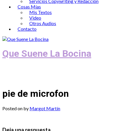
Servicios Copywriting y Redacción
Cosas Mías
Mis Textos
Video
Otros Audios
Contacto
Que Suene La Bocina
Podcast, Redacción y Copywriting by El
Recuento
pie de microfon
Posted on
by
Margot Martín
Deja una respuesta