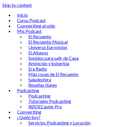
Skip to content
Inicio
Curso Podcast
Copywriting al oído
Mis Podcast
El Recuento
El Recuento Musical
Universo Eurovision
El Altavoz
Sonidos para salir de Casa
Ambición y Soberbia
Era Radio
Más cosas de El Recuento
Saludesfera
Reseñas Itunes
Podcasting
Podcasting
Tutoriales Podcasting
RØDECaster Pro
Copywriting
¿Quién Soy?
Servicios Podcasting y Locución