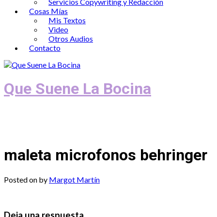
Servicios Copywriting y Redacción
Cosas Mías
Mis Textos
Video
Otros Audios
Contacto
Que Suene La Bocina
Podcast, Redacción y Copywriting by El
Recuento
maleta microfonos behringer
Posted on
by
Margot Martín
Deja una respuesta