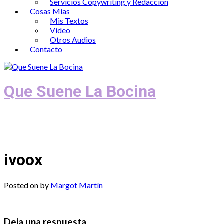
Servicios Copywriting y Redacción
Cosas Mías
Mis Textos
Video
Otros Audios
Contacto
Que Suene La Bocina
Podcast, Redacción y Copywriting by El
Recuento
ivoox
Posted on
by
Margot Martín
Deja una respuesta