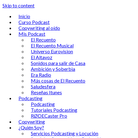
Skip to content
Inicio
Curso Podcast
Copywriting al oído
Mis Podcast
El Recuento
El Recuento Musical
Universo Eurovision
El Altavoz
Sonidos para salir de Casa
Ambición y Soberbia
Era Radio
Más cosas de El Recuento
Saludesfera
Reseñas Itunes
Podcasting
Podcasting
Tutoriales Podcasting
RØDECaster Pro
Copywriting
¿Quién Soy?
Servicios Podcasting y Locución