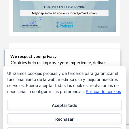
We respect your privacy
Cookies help us improve your experience, deliver
Política de Cookies
personalized content, and analyze traffic. You can
Utilizamos cookies propias y de terceros para garantizar el
choose which cookies to allow by clicking
funcionamiento de la web, medir su uso y mejorar nuestros
Customize
. Click
Accept All
to consent or
Reject
servicios. Puede aceptar todas las cookies, rechazar las no
All
to decline non-essential cookies.
necesarias o configurar sus preferencias.
Política de cookies
Política de Privacidad
Customize
Aceptar todo
Reject All
Aviso Legal
Rechazar
Accept All