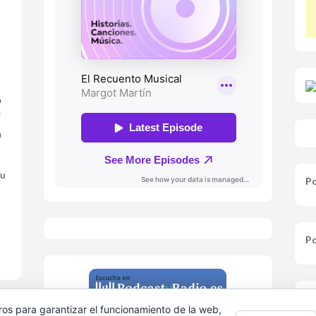
o
s
n
ou
Po
Po
Av
ros para garantizar el funcionamiento de la web,