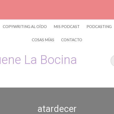
COPYWRITING AL OÍDO
MIS PODCAST
PODCASTING
COSAS MÍAS
CONTACTO
ene La Bocina
 y Copywriting by El Recuento
atardecer