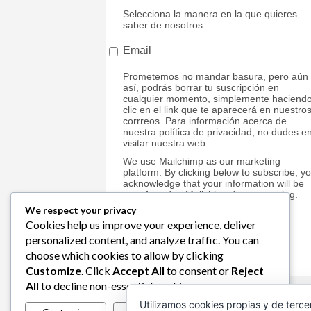
Selecciona la manera en la que quieres
saber de nosotros.
Email
Prometemos no mandar basura, pero aún
así, podrás borrar tu suscripción en
cualquier momento, simplemente haciend
clic en el link que te aparecerá en nuestro
corrreos. Para información acerca de
nuestra política de privacidad, no dudes e
visitar nuestra web.
We use Mailchimp as our marketing
platform. By clicking below to subscribe, y
acknowledge that your information will be
transferred to Mailchimp for processing.
Learn more about Mailchimp's privacy
We respect your privacy
practices here.
Cookies help us improve your experience, deliver
personalized content, and analyze traffic. You can
choose which cookies to allow by clicking
Customize
. Click
Accept All
to consent or
Reject
All
to decline non-essential cookies.
Utilizamos cookies propias y de terce