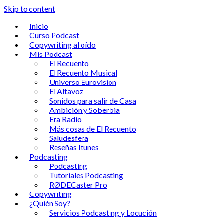
Skip to content
Inicio
Curso Podcast
Copywriting al oído
Mis Podcast
El Recuento
El Recuento Musical
Universo Eurovision
El Altavoz
Sonidos para salir de Casa
Ambición y Soberbia
Era Radio
Más cosas de El Recuento
Saludesfera
Reseñas Itunes
Podcasting
Podcasting
Tutoriales Podcasting
RØDECaster Pro
Copywriting
¿Quién Soy?
Servicios Podcasting y Locución