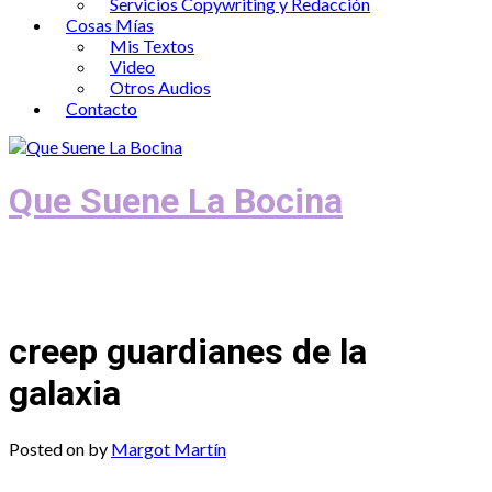
Servicios Copywriting y Redacción
Cosas Mías
Mis Textos
Video
Otros Audios
Contacto
Que Suene La Bocina
Podcast, Redacción y Copywriting by El
Recuento
creep guardianes de la
galaxia
Posted on
by
Margot Martín