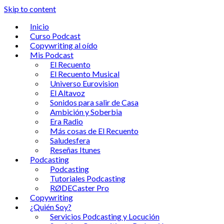
Skip to content
Inicio
Curso Podcast
Copywriting al oído
Mis Podcast
El Recuento
El Recuento Musical
Universo Eurovision
El Altavoz
Sonidos para salir de Casa
Ambición y Soberbia
Era Radio
Más cosas de El Recuento
Saludesfera
Reseñas Itunes
Podcasting
Podcasting
Tutoriales Podcasting
RØDECaster Pro
Copywriting
¿Quién Soy?
Servicios Podcasting y Locución