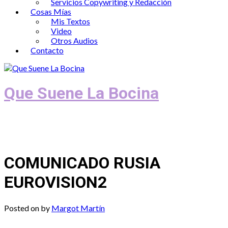
Servicios Copywriting y Redacción
Cosas Mías
Mis Textos
Video
Otros Audios
Contacto
Que Suene La Bocina
Podcast, Redacción y Copywriting by El
Recuento
COMUNICADO RUSIA
EUROVISION2
Posted on
by
Margot Martín