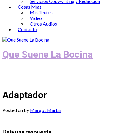
Servicios Copywriting y Redacción
Cosas Mías
Mis Textos
Video
Otros Audios
Contacto
Que Suene La Bocina
Podcast, Redacción y Copywriting by El
Recuento
Adaptador
Posted on
by
Margot Martín
Deja una respuesta