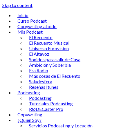
Skip to content
Inicio
Curso Podcast
Copywriting al oído
Mis Podcast
El Recuento
El Recuento Musical
Universo Eurovision
El Altavoz
Sonidos para salir de Casa
Ambición y Soberbia
Era Radio
Más cosas de El Recuento
Saludesfera
Reseñas Itunes
Podcasting
Podcasting
Tutoriales Podcasting
RØDECaster Pro
Copywriting
¿Quién Soy?
Servicios Podcasting y Locución