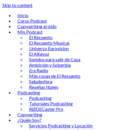
Skip to content
Inicio
Curso Podcast
Copywriting al oído
Mis Podcast
El Recuento
El Recuento Musical
Universo Eurovision
El Altavoz
Sonidos para salir de Casa
Ambición y Soberbia
Era Radio
Más cosas de El Recuento
Saludesfera
Reseñas Itunes
Podcasting
Podcasting
Tutoriales Podcasting
RØDECaster Pro
Copywriting
¿Quién Soy?
Servicios Podcasting y Locución