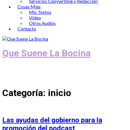
Servicios Copywriting y Redacción
Cosas Mías
Mis Textos
Video
Otros Audios
Contacto
Que Suene La Bocina
Podcast, Redacción y Copywriting by El
Recuento
Categoría:
inicio
Las ayudas del gobierno para la
promoción del podcast