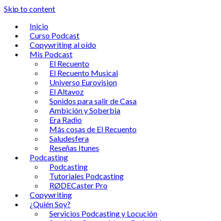
Skip to content
Inicio
Curso Podcast
Copywriting al oído
Mis Podcast
El Recuento
El Recuento Musical
Universo Eurovision
El Altavoz
Sonidos para salir de Casa
Ambición y Soberbia
Era Radio
Más cosas de El Recuento
Saludesfera
Reseñas Itunes
Podcasting
Podcasting
Tutoriales Podcasting
RØDECaster Pro
Copywriting
¿Quién Soy?
Servicios Podcasting y Locución