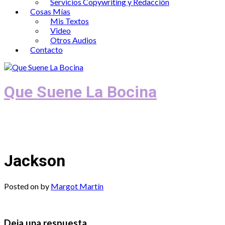
Servicios Copywriting y Redacción
Cosas Mías
Mis Textos
Video
Otros Audios
Contacto
Que Suene La Bocina
Podcast, Redacción y Copywriting by El
Recuento
Jackson
Posted on
by
Margot Martín
Deja una respuesta